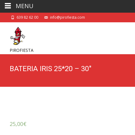
MENU
639 82 62 00
info@pirofiesta.com
PIROFIESTA
BATERIA IRIS 25*20 – 30″
25,00
€