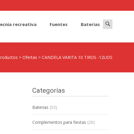
Search
tecnia recreativa
Fuentes
Baterias
for:
roductos
>
Ofertas
>
CANDELA VARITA 10 TIROS -12UDS
Categorías
Baterias
(53)
Complementos para fiestas
(20)