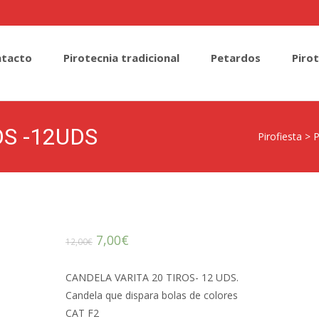
tacto
Pirotecnia tradicional
Petardos
Piro
OS -12UDS
Pirofiesta
>
P
7,00
€
12,00
€
CANDELA VARITA 20 TIROS- 12 UDS.
Candela que dispara bolas de colores
CAT F2