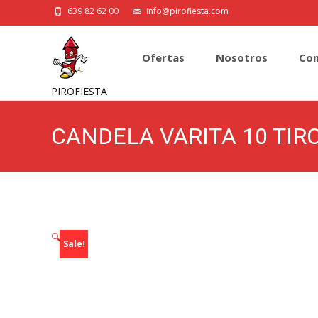
639 82 62 00
info@pirofiesta.com
Skip
to
Ofertas
Nosotros
Con
content
PIROFIESTA
CANDELA VARITA 10 TIR
🔍
Sale!