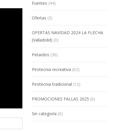
Fuentes
(44)
Ofertas
(3)
OFERTAS NAVIDAD 2024 LA FLECHA
(Valladolid)
(0)
Petardos
(30)
Pirotecnia recreativa
(62)
Pirotecnia tradicional
(12)
PROMOCIONES FALLAS 2025
(0)
Sin categoría
(0)