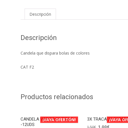
Descripción
Descripción
Candela que dispara bolas de colores
CAT F2
Productos relacionados
CANDELA VARITA 20 TIROS
3X TRACA 20 PETAR
¡VAYA OFERTÓN!
¡VAYA O
-12UDS
1,00
€
1,50
€