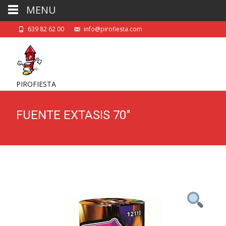
MENU
639 82 62 00
info@pirofiesta.com
PIROFIESTA
FUENTE EXTASIS 70″