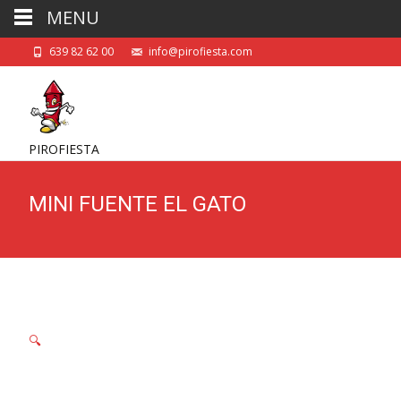
MENU
639 82 62 00
info@pirofiesta.com
PIROFIESTA
MINI FUENTE EL GATO
🔍