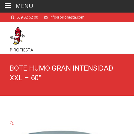
MENU
639 82 62 00
info@pirofiesta.com
PIROFIESTA
BOTE HUMO GRAN INTENSIDAD
XXL – 60″
🔍