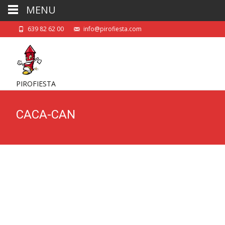
MENU
639 82 62 00
info@pirofiesta.com
PIROFIESTA
CACA-CAN